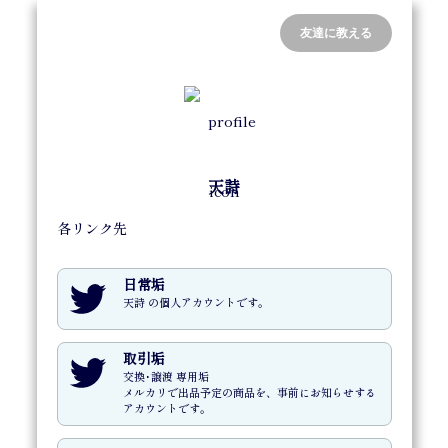
友達に教える
天詩
各リンク先
日常垢
天詩 の個人アカウントです。
取引垢
交換･譲渡 専用垢

メルカリで出品予定の商品を、事前にお知らせする

アカウントです。