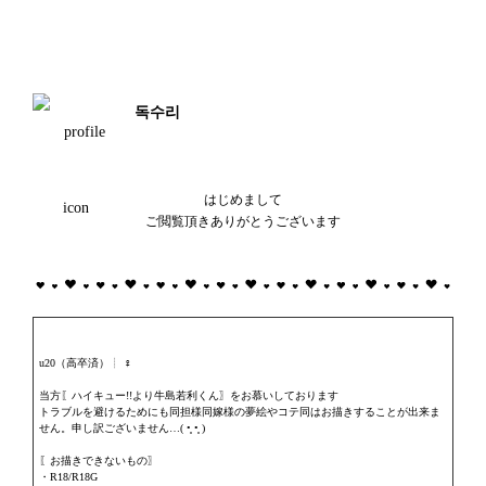
독수리
はじめまして

ご閲覧頂きありがとうございます
u20（高卒済）┊︎︎ ♀

当方〖ハイキュー!!より牛島若利くん〗をお慕いしております

トラブルを避けるためにも同担様同嫁様の夢絵やコテ同はお描きすることが出来ま
せん。申し訳ございません…( •̥ •̥ )

〖お描きできないもの〗

・R18/R18G
