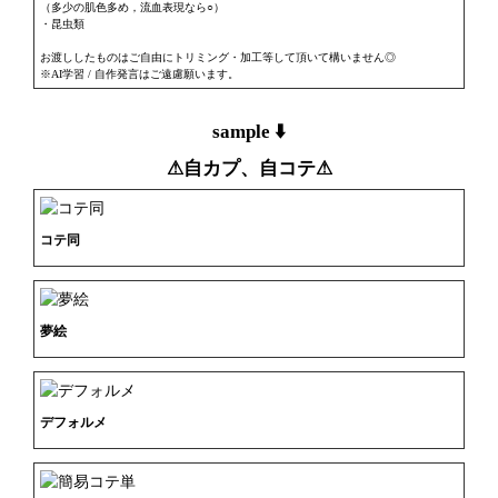
（多少の肌色多め，流血表現なら○）

・昆虫類

お渡ししたものはご自由にトリミング・加工等して頂いて構いません◎

※AI学習 / 自作発言はご遠慮願います。
sample ⬇️
⚠︎自カプ、自コテ⚠︎
コテ同
夢絵
デフォルメ