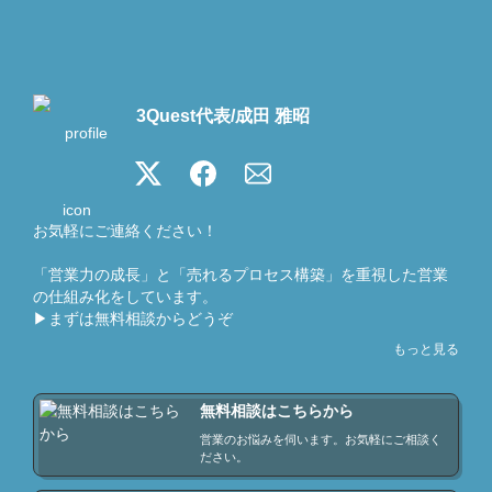
3Quest代表/成田 雅昭
お気軽にご連絡ください！

「営業力の成長」と「売れるプロセス構築」を重視した営業
の仕組み化をしています。

▶まずは無料相談からどうぞ

もっと見る
【プロフィール】

成田 雅昭/1979年生まれ/札幌市在住

営業フリーランスで営業コンサルタント

無料相談はこちらから
10年以上営業フリーランスで生計を立てている叩き上げ

営業のお悩みを伺います。お気軽にご相談く
【略歴】

ださい。
営業経験はサラリーマンで10年、フリーランスで10年。フル