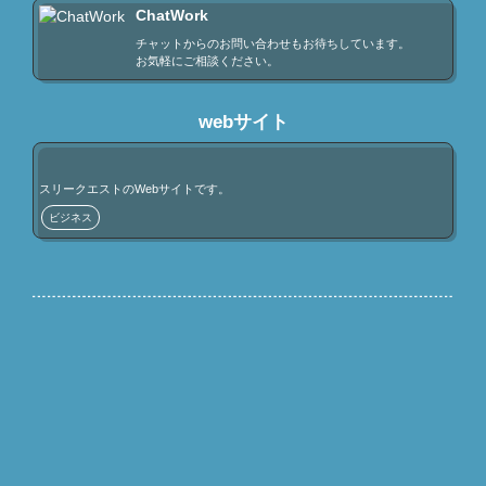
コミ営業から上場企業のコンサルまで幅広い経験と視野が強
ChatWork
み。

10業種以上での営業現場で実務を経験しており、現場での営
チャットからのお問い合わせもお待ちしています。

お気軽にご相談ください。
業経験の幅はトップクラス

【方針】

目的と現状を明確にし、クライアントに本当に必要な支援プ
webサイト
ランを提供すること。稼働を抑えて低コストでのコンサルを
することが信念。
スリークエストのWebサイトです。
ビジネス