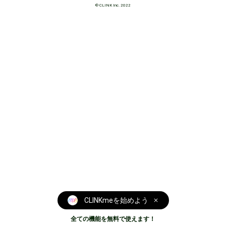
__follow・rt・dmうれしいです!!

© CLINK Inc. 2022
((ff外の方はdm返信できないことがあります;  ;

⚠︎︎出会いを求めてあるわけではありません。

  関係のない過度な強要や執拗なDMなどは

  ブロックさせて頂きます。あらかじめご了承ください

__選手への過度な中傷ツイをされている方はミュートしてい
ます。

__k-p関係でも仲良くしてくださる方はぜひdmください!

other_like

k-pのおたくをしてます🇰🇷

🤍veriveryかんみんくん 🤍ciipherてぐくん
CLINKmeを始めよう
全ての機能を無料で使えます！