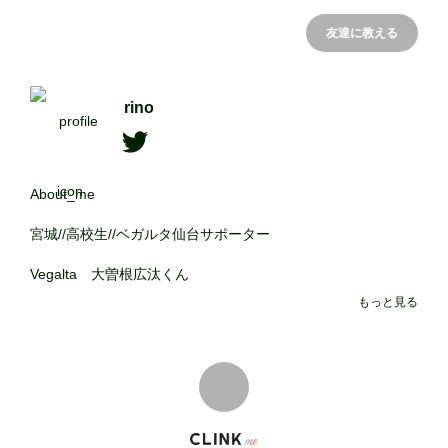
友達に教える
rino
About_me

宮城//高校生//ベガルタ仙台サポーター

Vegalta　大曽根広汰くん

Bayern München 　福井太智くん

もっと見る
2人を主に応援してます❕

高校サッカー・ユースも応援してます❤️‍🔥

please_read

__歳関係なくタメで話しかけて欲しいです!!
