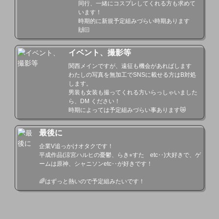
同行、一緒にコスプレしてくれる方も求めて
います！

時期的に新規予定組みづらい時期あります
🙌🏻
イベント、撮影等
関西メインですが、遠征も機会があればします

わたしの写真を無加工でSNSに載せる方はB対処
します。

男装も女装も撮ってくれる方いらっしゃいました
ら、DM ください！

時期によっては予定組みづらい事あります😿
最後に
企業V追っかけオタクです！

平成作品(涼宮ハルヒの憂鬱、らき⭐︎すた　etc‥)大好きで、ゲ
ームは原神、シャニソンetc‥が好きです！

🌈はずっと熱いので予定組みたいです！