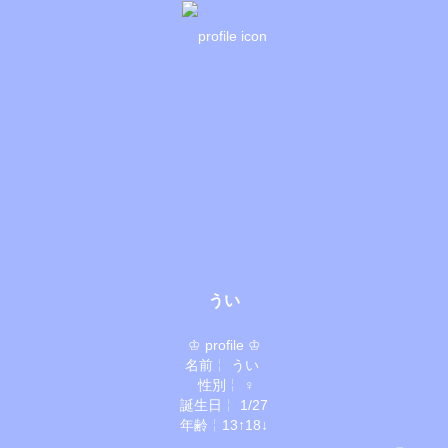
うい
♔ profile ♔

名前╎ うい 

 性別╎ ♀

 誕生日╎ 1/27 

 年齢╎13↑18↓ 

 住み╎ 九州 
