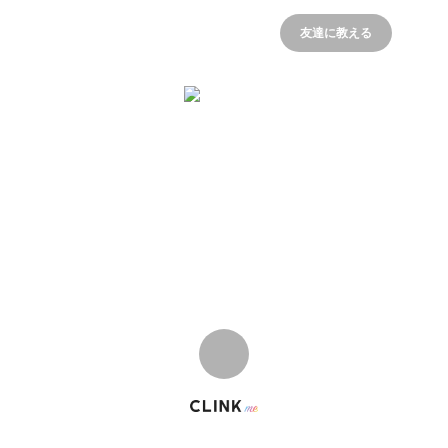
友達に教える
あふや
ゲームばっかやってる学生。
© CLINK Inc. 2022