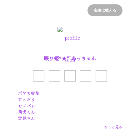
友達に教える
眠り姫꙳★*ﾟあっちゃん
ポケカ収集

すとぷり

モノパレ

莉犬くん

雪見さん

日ハム

もっと見る
パ・リーグ

プロ野球
