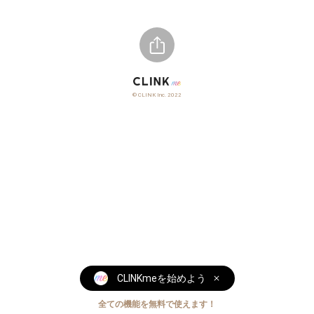
© CLINK Inc. 2022
CLINKmeを始めよう
全ての機能を無料で使えます！