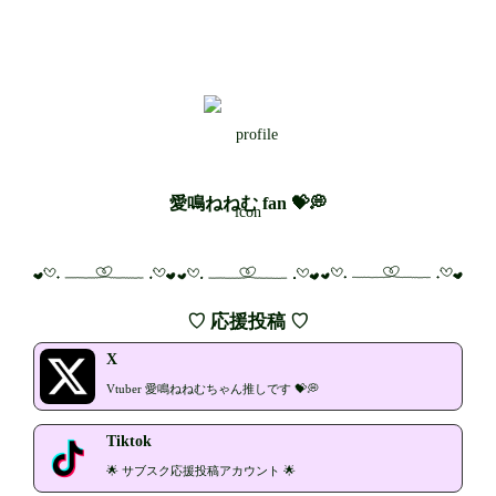
愛鳴ねねむ fan 💝💭
♡ 応援投稿 ♡
X
Vtuber 愛鳴ねねむちゃん推しです 💝💭
Tiktok
🌟 サブスク応援投稿アカウント 🌟