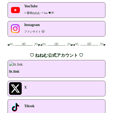
YouTube
ෆ‪‪ 愛鳴ねねむ ෆ‪‪ fan 💝💭
Instagram
ファンサイト 🐱
♡ ねねむ公式アカウント ♡
lit.link
X
Tiktok