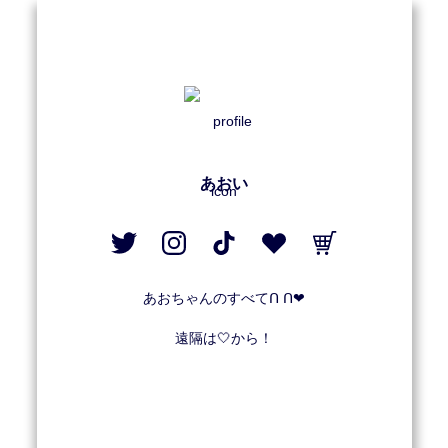
あおい
あおちゃんのすべてᑎ ᑎ❤︎

遠隔は🤍から！