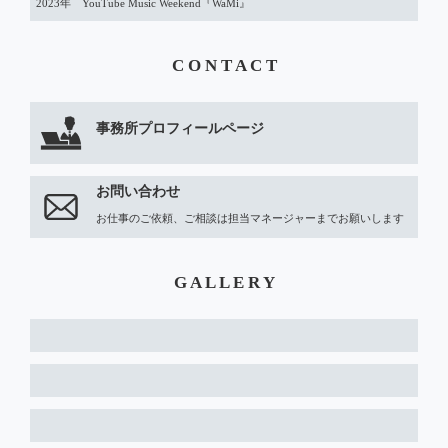
2023年　YouTube Music Weekend『WaMi』
C O N T A C T
事務所プロフィールページ
お問い合わせ
お仕事のご依頼、ご相談は担当マネージャーまでお願いします
G A L L E R Y