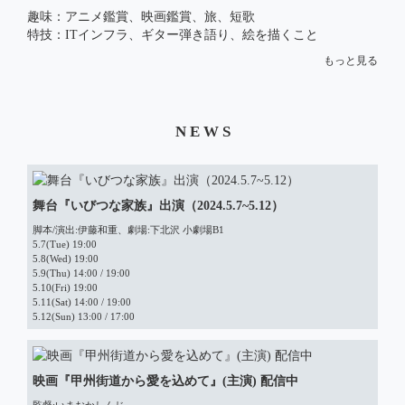
趣味：アニメ鑑賞、映画鑑賞、旅、短歌

特技：ITインフラ、ギター弾き語り、絵を描くこと

もっと見る
2023年より映像クリエイター、プロデューサーとしても活
動。
N E W S
舞台『いびつな家族』出演（2024.5.7~5.12）
脚本/演出:伊藤和重、劇場:下北沢 小劇場B1

5.7(Tue) 19:00

5.8(Wed) 19:00

5.9(Thu) 14:00 / 19:00

5.10(Fri) 19:00

5.11(Sat) 14:00 / 19:00

5.12(Sun) 13:00 / 17:00
映画『甲州街道から愛を込めて』(主演) 配信中
監督:いまおかしんじ
