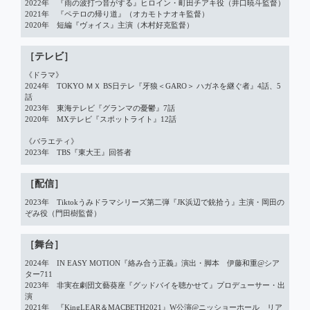
2022年　『雨の波打つ音がする』ヒロイン・町田チアキ役（井口暁斗監督）

2021年　『ペテロの帰り道』（オカモトナオキ監督）

2020年　短編『ヴォイス』主演（木村好克監督）
［テレビ］
《ドラマ》

2024年　TOKYO ＭＸ BS日テレ『牙狼＜GARO＞ ハガネを継ぐ者』4話、5
話

2023年　東海テレビ『グランマの憂鬱』7話

2020年　MXテレビ『スポットライト』12話

《バラエティ》

2023年　TBS『東大王』回答者
［配信］
2023年　Tiktokうみドラマシリーズ第二弾『JK浜辺で銃拾う』主演・岡田の
ぞみ役（門田樹監督）
［舞台］
2024年　IN EASY MOTION『絡み合う正義』演出・脚本　伊藤和重@シア
ター711

2023年　非実在劇団文藝葵座『グッドバイを聴かせて』プロデューサー・出
演

2021年　『KingLEAR＆MACBETH2021』W公演@ニッショーホール　リア