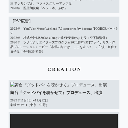
王:アンサンブル、マクベス:フリーアンス役

2020年　配信朗読劇『ヘッド本。ふゆ』
［PV/広告］
2023年　YouTube Music Weekend 7.0 supported by docomo TOOBOEパートP
V

2022年　株式会社MS&Consulting企業VP安藤かなえ役（空下慎監督）

2020年　ツタヤクリエイターズプログラム2020脚本部門ファイナリスト作
品プロモーションムービー『非常の際には、ここを破って。』主演・魚住チ
ヨ子役（今村知嗣監督）
C R E A T I O N
舞台『グッドバイを聴かせて』プロデュース、出演
2023年11月8日〜11月12日

劇場MOMO（東京・中野）