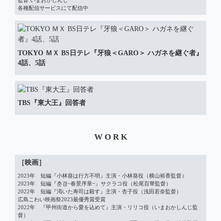
各種配信サービスにて配信中
TOKYO ＭＸ BS日テレ『牙狼＜GARO＞ ハガネを継ぐ者』
4話、5話
TBS『東大王』回答者
W O R K
［映画］
2023年　短編『小林葵は行方不明』主演・小林葵役（横山裕香監督）

2023年　短編『춘경~春景序章~』サクラコ役（松尾百華監督）

2022年　短編『渇いた寿司は殺す』主演・杏子役（浅田若奈監督）

広島こわい映画祭2023最優秀賞受賞

2022年　『甲州街道から愛を込めて』主演・リリコ役（いまおかしんじ監
督）
