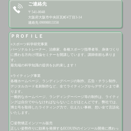
⭕️姿勢矯正インソール販売
ご連絡先
〒541-0048

大阪府大阪市中央区瓦町4丁目3-14

連絡先:09098813358
ＰＲＯＦＩＬＥ
○スポーツ科学研究事業

パーソナルトレーナー、治療家、各種スポーツ指導者等、身体づくり
に携わる方向け理論セミナーを開講しています。講師依頼も承りま
す。

最先端の科学知識の提供をお約束します！

○ライティング事業

各種ホームページ、ランディングページの制作。広告・チラシ制作。
デジタルカード名刺制作など、全てライティングからデザインまで承
ります。

一般的なホームページ、ランディングーページ等の制作は、ライティ
ングは自分でやらなければならないことがほとんどです。弊社では、
博士号を取得したライティング力で、伝えたい事柄、想い全て言語化
いたします。

◯姿勢矯正インソール販売

正しい姿勢作りに効果を発揮するECOUINのインソール開発に携わっ