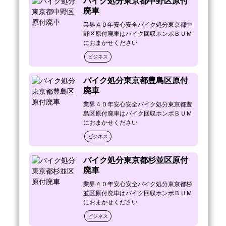
バイク処分東京都中野区原付
（・上記の内容は実際に、お客様から聞いた
廃車
実話をもとにお伝えしています）

業界４０年安心安全バイク処分東京都中
野区原付廃車はバイク回収ホンポＢＵＭ
ＢＵＭでは、 基本的処分費用無料です。

におまかせください
万が一処分費用が発生しても

ビジネス
バイク回収・原付処分費用で

東京都目黒区内 他、神奈川・埼玉県・東京
都・千葉県 ＮＯ．１の

バイク処分東京都豊島区原付
最安値を目指しています。

廃車
業界４０年安心安全バイク処分東京都豊
当社ではネット広告掲載や雑誌広告をできる
島区原付廃車はバイク回収ホンポＢＵＭ
だけ使用していないため、

におまかせください
より無料回収・激安処分費用を実現しまし
ビジネス
た。

バイク回収ホンポＢＵＭ（バム）

バイク処分東京都杉並区原付
０１２０－５７－６４１１

廃車
業界４０年安心安全バイク処分東京都杉
東京都練馬区旭丘１－１９－３

並区原付廃車はバイク回収ホンポＢＵＭ
におまかせください
店舗営業時間　１２：００から１９：３０

ビジネス
電話受付　１０：００から２２：３０
