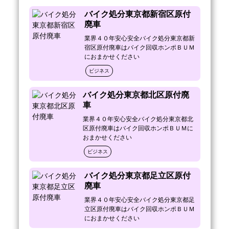
店舗木曜日定休

バイク処分東京都新宿区原付
（木曜日は、１１：００～１８：００電話受
廃車
付のみ）

業界４０年安心安全バイク処分東京都新
バイク・オートバイの処分・回収費用は

宿区原付廃車はバイク回収ホンポＢＵＭ
東京都目黒区内ＮＯ，１の安さをめざしてお
におまかせください
ります。

ビジネス
乗っている時は便利な乗物のバイク

バイク処分東京都北区原付廃
でも、乗らなくなったら、

車
ご自宅の敷地では大きな荷物になってしまい
ますよね。

業界４０年安心安全バイク処分東京都北
お困りの方にＢＵＭは強い味方になります＾
区原付廃車はバイク回収ホンポＢＵＭに
ｏ＾

おまかせください
ビジネス
ＢＵＭでは、 もう乗っていらっしゃらない

不要なバイクなどの、 不動になったバイク
バイク処分東京都足立区原付
を、

廃車
無料または激安にて、

処分・引取り・回収・撤去を行っておりま
業界４０年安心安全バイク処分東京都足
す。

立区原付廃車はバイク回収ホンポＢＵＭ
におまかせください