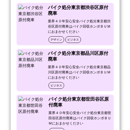
こんなかわいそうな バイクに、なっていませ
んか？

バイク処分東京都渋谷区原付
・自宅ガレージに置きっぱなし・・。

廃車
・駐輪場に置いたまま・・。

業界４０年安心安全バイク処分東京都渋
・私道に長年置きっぱなしのため、ご近所の
谷区原付廃車はバイク回収ホンポＢＵＭ
方々にご迷惑をかけてしまる・・。

におまかせください
・いつかは乗ろうと思って早数年たったけ
デザイン
ビジネス
ど、やっぱり乗らない・・。

・カギを紛失し、乗らなくなってしまっ
た・・。

バイク処分東京都品川区原付
不要なバイク回収・廃車・引取り・処分・撤
廃車
去は、

業界４０年安心安全バイク処分東京都品
長年の経験を持つＢＵＭ（バム）アズウイン
川区原付廃車はバイク回収ホンポＢＵＭ
グ㈱に 依頼して頂けたら、

におまかせください
格安・もしくは無料にて回収致します。

ビジネス
カギや書類を無くしてしまった時でも、 回収
出来ますので、ご安心下さい。

バイク処分東京都世田谷区原
付廃車
引越・リフォーム・改装時に、

業界４０年安心安全バイク処分東京都世
バイクが動かず、

田谷区原付廃車はバイク回収ホンポＢＵ
処分に お困りな時も、

Ｍにおまかせください
急いで駆けつけます！！
