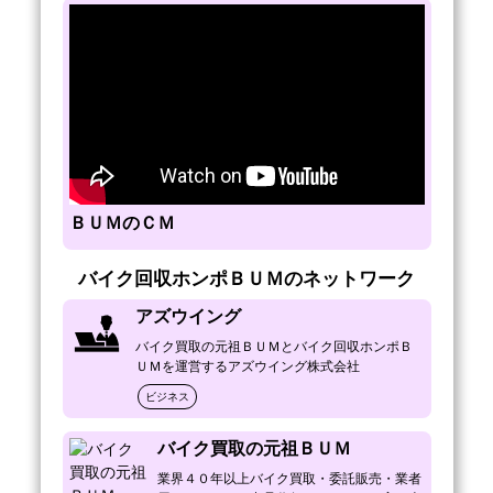
おかげさまで

二輪業界４０年以上。

バイクの回収に関してもリピーター様続出で
す

出張処分回収お引取り

対応エリア・地区

東京23区内・東京都下 埼玉県南部・神奈川県
東部・千葉県西部など

※上記以外も対応できる場合も御座いますの
ＢＵＭのＣＭ
で、

お気軽にお問合せ下さい。

バイク回収ホンポＢＵＭのネットワーク
バイク・オートバイ・原付を素早く回収いた
アズウイング
します。

バイク買取の元祖ＢＵＭとバイク回収ホンポＢ
創業４０年以上の

ＵＭを運営するアズウイング株式会社
当社では引取時のトラブルは皆無です。

ビジネス
バイク買取の元祖ＢＵＭ
・無料「完全無料」と記載しているから問合
業界４０年以上バイク買取・委託販売・業者