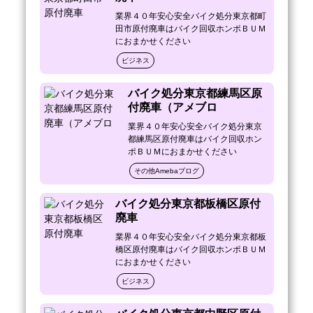
　　　１週間ほどしてから原付バイクの処分
業界４０年安心安全バイク処分東京都町
費用が届いたそうです。

田市原付廃車はバイク回収ホンポＢＵＭ
におまかせください
・引き取ったバイク・原付を当社店舗に帰る
途中など、どこかに捨てていきません。

ビジネス
　※過去に当社をご利用になる前に他の車両
を他社でバイク処分を依頼した

バイク処分東京都練馬区原
　　　お客様からお聞きしたのですが、

付廃車（アメブロ
　　　処分費用がかかることは承諾の上で回
業界４０年安心安全バイク処分東京
収業者に依頼し、

都練馬区原付廃車はバイク回収ホン
　　　原付バイクを処分してもらったそうな
ポＢＵＭにおまかせください
のですが、

　　　約２週間ほどしてから、警察署から電
その他Amebaブログ
話があり、

　　　「あなたのバイクが公園に置き去りに
バイク処分東京都板橋区原付
なっているのを警察署まで持ってきましたの
廃車
で、

業界４０年安心安全バイク処分東京都板
　　　取りに来てください」と、

橋区原付廃車はバイク回収ホンポＢＵＭ
　　　処分依頼して業者に持っていってもら
におまかせください
ったはずのバイクを警察署に取りに行き

ビジネス
　　　近所のバイク屋さんで再度処分費用を
お支払いして処分したそうです。
