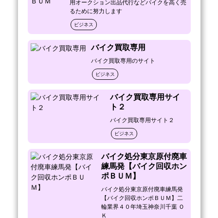
せしてみたが「対象外なので回収出来ない」
用オークション出品代行などバイクを高く売
と断わられた。

るために努力します
※やはり車両や車両状況・年代によって無料
ビジネス
でお引取りできない車両も存在するのは、　
バイク買取専用
　事実です。その様な業者さんにご依頼して
みて断わられてしまった。または処分費用が
バイク買取専用のサイト
かなり高額な請求をされたと、かなりの数お
ビジネス
聞きしていることも事実。

　バイク回収ホンポＢＵＭでは基本的無料回
バイク買取専用サイ
収できる車両が９．９割とほとんどですが、

ト２
ごくまれに処分費用が発生してしまう車両も
ありますが廃車費用業界ＮＯ．１を目指して
バイク買取専用サイト２
おります。

ビジネス
・事前にお伝えしていないで到着してからの
高額な処分費用の請求ありません。

バイク処分東京原付廃車
　※事前にお電話でお聞きした車両状況と全
練馬発【バイク回収ホン
く違う場合はのぞきます。

ポＢＵＭ】
　　例：お電話でお聞きしたときは欠品がな
バイク処分東京原付廃車練馬発
いとお聞きしたけど、タイヤがついてなく

【バイク回収ホンポＢＵＭ】二
　　　　押してトラックに乗せられない状況
輪業界４０年埼玉神奈川千葉 Ｏ
のときなど

Ｋ