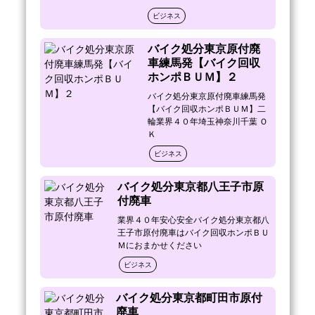
ビジネス
・トラックにバイクを積んでからの処分費用
の請求もありません。

バイク処分東京原付廃
　※過去に当社をご利用になる前に他の車両
車練馬発【バイク回収
を他社でバイク処分を依頼した

ホンポＢＵＭ】２
　　　お客様からお聞きしたのですが、

　　　原付バイクの処分で依頼した業者で事
バイク処分東京原付廃車練馬発
前に無料回収か有料処分かを

【バイク回収ホンポＢＵＭ】二
　　　その業者スタッフに聞いた時にゴニョ
輪業界４０年埼玉神奈川千葉 Ｏ
Ｋ
ゴニョと曖昧な返事。

　　　トラックに積み込んでから処分費用を
ビジネス
請求され、聞いていないから　

　　　トラックから降ろしてと頼んだとこ
バイク処分東京都八王子市原
ろ、降ろし代を請求されたそうです。

付廃車
・後日請求書が届くというのもございませ
業界４０年安心安全バイク処分東京都八
王子市原付廃車はバイク回収ホンポＢＵ
ん。

Ｍにおまかせください
　※この事案も当社ご利用になったお客様が

　　　過去に別の車両の引取りを他社で依頼
ビジネス
したときに

　　　業者が原付バイクを持ち帰るときには
バイク処分東京都町田市原付
請求書のことを言わず。

廃車