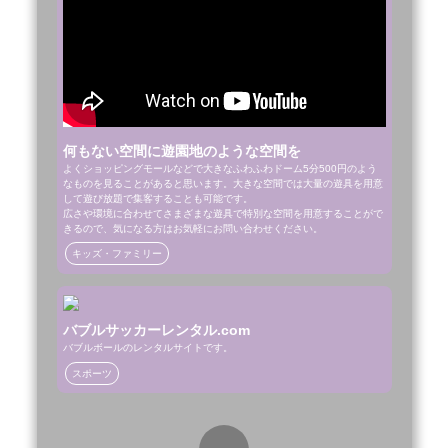
何もない空間に遊園地のような空間を
よくショッピングモールなどで大きなふわふわドーム5分500円のよう
なものを見ることがあると思います。大きな空間では大量の遊具を用意
して遊び放題で集客することも可能です。

広さや環境に合わせてさまざまな遊具で特別な空間を用意することがで
きるので、気になる方はお気軽にお問い合わせください。
キッズ・ファミリー
バブルサッカーレンタル.com
バブルボールのレンタルサイトです。
スポーツ