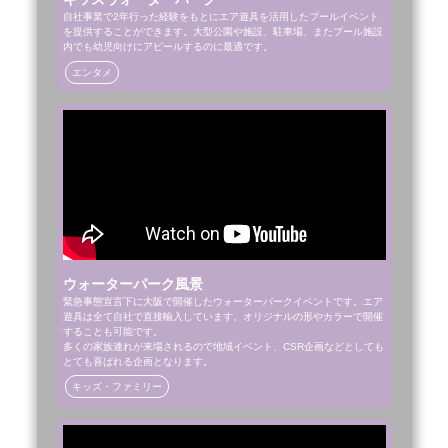
自社事業で2年行った経験をもとにエア遊具を活用したプールイベント
を提供することができます。大型公園や施設、駐車場、またプール施設
内でも幼児向けにアピールするのに最適です。
エンタメ
ウォーターパーク風景
緊急事態宣言下に大阪で開催したウォーターパークイベントです。エア
遊具は全て自社で直接輸入しています。オリジナルの形やカラーで開催
することも可能です。

多くの家族連れが来場されるので地域イベント、CSR企画などとしても
とても喜ばれる企画となります。
キッズ・ファミリー