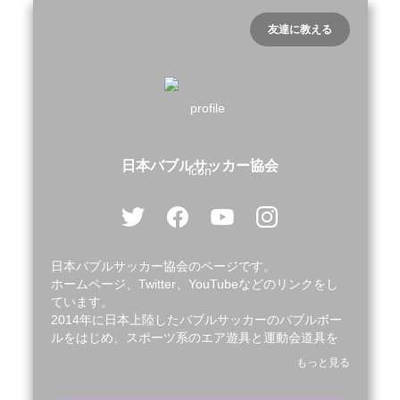
友達に教える
日本バブルサッカー協会
日本バブルサッカー協会のページです。

ホームページ、Twitter、YouTubeなどのリンクをし
ています。

2014年に日本上陸したバブルサッカーのバブルボー
ルをはじめ、スポーツ系のエア遊具と運動会道具を
取り扱っております。

もっと見る
イベントごと、企画ごとありましたらお気軽にお問
合せください！