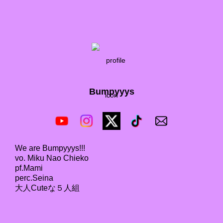
Bumpyyys
We are Bumpyyys!!!

vo. Miku Nao Chieko

pf.Mami

perc.Seina

大人Cuteな５人組