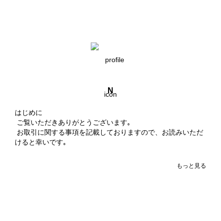
N
はじめに

 ご覧いただきありがとうございます｡

 お取引に関する事項を記載しておりますので、お読みいただ
けると幸いです｡

もっと見る
垢主について

 東海在住 18↑ 学生

 ペット、喫煙者無し

 取引回数2桁の初心者🔰です｡極力失礼のないよう努力致しま