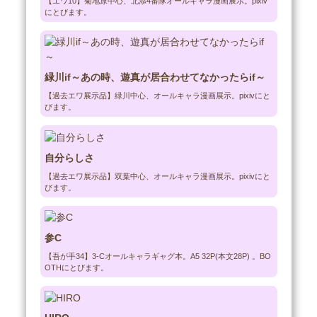
【エワ10】菊地原中心、北添4番隊オールキャラ漫画展示。pixiv
にとびます。
緑川if～あの時、遊真が居合わせてなかったらif～
【過去エワ展示品】緑川中心、オールキャラ漫画展示。pixivにと
びます。
自分らしさ
【過去エワ展示品】双葉中心、オールキャラ漫画展示。pixivにと
びます。
参C
【吾が手34】3-Cオールキャラギャグ本。A5 32P(本文28P) 。BO
OTHにとびます。