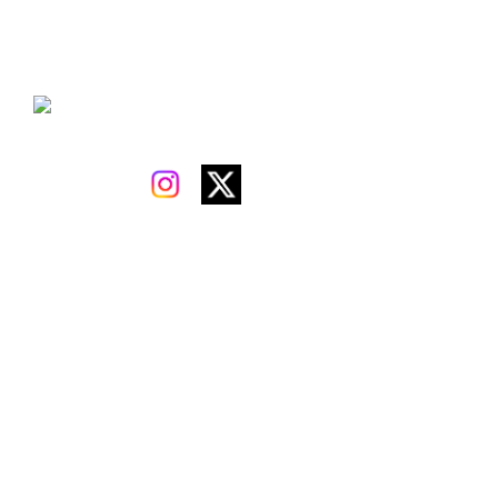
🌷ちい🐿⸒⸒♡
нёιιο¨̮॰*˙.

17公認認証ライバー🐰

Stock Force所属🫧