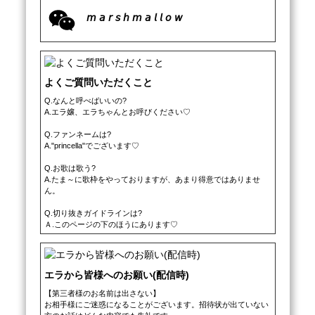
𝘮 𝘢 𝘳 𝘴 𝘩 𝘮 𝘢 𝘭 𝘭 𝘰 𝘸
よくご質問いただくこと
Q.なんと呼べばいいの?

A.エラ嬢、エラちゃんとお呼びください♡

Q.ファンネームは?

A."princella"でございます♡

Q.お歌は歌う?

A.たま～に歌枠をやっておりますが、あまり得意ではありませ
ん。

Q.切り抜きガイドラインは?

Ａ.このページの下のほうにあります♡
エラから皆様へのお願い(配信時)
【第三者様のお名前は出さない】

お相手様にご迷惑になることがございます。招待状が出ていない