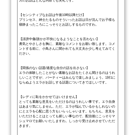
方のお話はどんな内容でも失礼です。

【センシティブなお話は午後10時以降だけ】

プリンセス、紳士たるものそういったお話は日が沈んでお子様も
寝静まったころにこっそりとお話しするものですわ。

【誹謗中傷/誰かが不快になるようなことを言わない】

勇気とやさしさを胸に、素敵なコメントをお願い致します。コメ
ントする前に、小鳥さんに聞かれても大丈夫か少し考えてみてく
ださい。

【関係のない話題/過度な自分の話を出さない】

エラの体験したことがない素敵なお話をたくさん聞けるのはうれ
しいことですが、パーティーはみんなで楽しみましょう。1対1に
ならぬようエラがお話しする話題についてきてほしいです。

【レディに恥をかかせてはいけません】

とっても素敵な意見をいただけるのはうれしい事です。エラ自身
はあまり気にしません。ただ、エラが悩んでいるかもしれないの
にとエラを心配に思う方もいらっしゃいます。もちろん、意見を
いただけることはとっても嬉しい事なので、配信後にこっそりマ
シュマロでお願いいたしますわ。しっかり受け止めさせていただ
きます。
