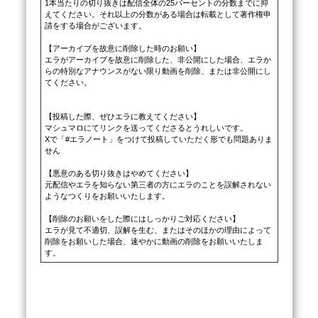
1本当たりの切り抜きは配信全体の25パーセントの分数までに抑
えてください。それ以上の分数がある場合は転載として著作権申
請をする場合がございます。

【アーカイブを故意に削除した時のお願い】

エラがアーカイブを故意に削除した、非公開にした場合、エラか
らの特別なアナウンスがない限り動画を削除、または非公開にし
てください。

【投稿した際、ぜひエラに教えてください】

マシュマロにてリンクを送ってくださるとうれしいです。

Xで「#エラノート」をつけて投稿していただく形でも問題ありま
せん

【悪意のある切り抜きはやめてください】

元配信やエラを知らない第三者の方にエラのことを誤解されない
ようなつくりをお願いいたします。

【削除のお願いをした際にはしっかりご対応ください】

エラが見て不適切、誤解を生む、またはそのほかの理由によって
削除をお願いした場合、速やかに動画の削除をお願いいたしま
す。