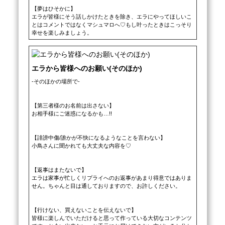
【夢はひそかに】

エラが皆様にそう話しかけたときを除き、エラにやってほしいこ
とはコメントではなくマシュマロへ♡もし叶ったときはこっそり
幸せを楽しみましょう。
エラから皆様へのお願い(そのほか)
-そのほかの場所で-

【第三者様のお名前は出さない】

お相手様にご迷惑になるかも…!!

【誹謗中傷/誰かが不快になるようなことを言わない】

小鳥さんに聞かれても大丈夫な内容を♡

【返事はまたないで】

エラは家事が忙しくリプライへのお返事があまり得意ではありま
せん。ちゃんと目は通しておりますので、お許しください。

【行けない、買えないことを伝えないで】

皆様に楽しんでいただけると思って作っている大切なコンテンツ