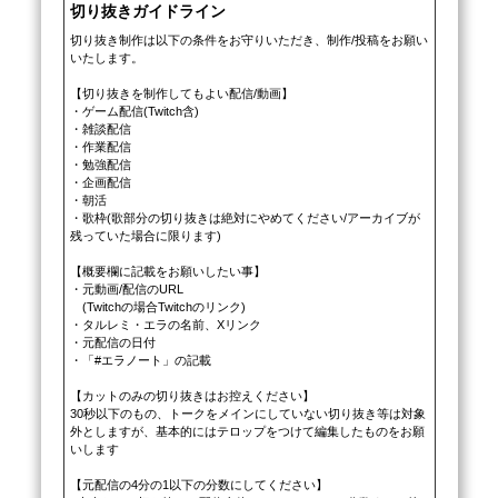
切り抜きガイドライン
切り抜き制作は以下の条件をお守りいただき、制作/投稿をお願い
いたします。

【切り抜きを制作してもよい配信/動画】

・ゲーム配信(Twitch含)

・雑談配信

・作業配信

・勉強配信

・企画配信

・朝活

・歌枠(歌部分の切り抜きは絶対にやめてください/アーカイブが
残っていた場合に限ります)

【概要欄に記載をお願いしたい事】

・元動画/配信のURL

　(Twitchの場合Twitchのリンク)

・タルレミ・エラの名前、Xリンク

・元配信の日付

・「#エラノート」の記載

【カットのみの切り抜きはお控えください】

30秒以下のもの、トークをメインにしていない切り抜き等は対象
外としますが、基本的にはテロップをつけて編集したものをお願
いします

【元配信の4分の1以下の分数にしてください】
