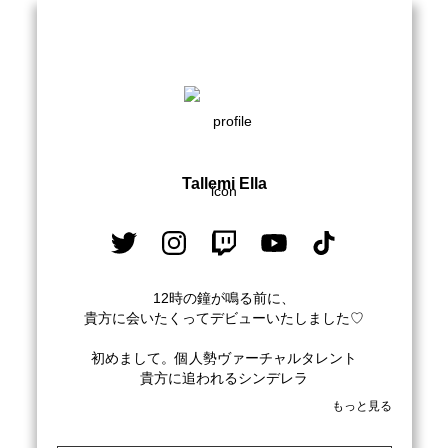
Tallemi Ella
12時の鐘が鳴る前に、

貴方に会いたくってデビューいたしました♡

初めまして。個人勢ヴァーチャルタレント

貴方に追われるシンデレラ

もっと見る
「タルレミ・エラ」と申します☁ . *