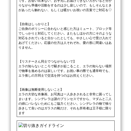
です。お会い出来ない、お手元にお届けできない方がいると分か
りながら準備や活動をするのは少し寂しいので、もしそんなとき
があったら触れない、もしくは暖かいお祝いの言葉でご対応を♡

【自衛はしっかりと】

ご自身のポリシーに合わないと感じた方はミュート、ブロック等
でしっかりと対応してください。またもしほかの方にそのような
対応をされていると分かったとしても、やさしい心で受け入れて
あげてください。応援の仕方は人それぞれ、愛の形に間違いはあ
りません。

【リスナーさん同士でつながらないで】

エラの知らないところで騒ぎが起こること、エラの知らない場所
で物事を進めるのは寂しいです。お祝い事の際でも通常時でも、
エラ推しの方同士で交流を持つのはお控えください。

【画像は無断使用しないこと】

エラの大切な肖像画、お写真は一人歩きされると非常に困ってし
まいます。シンデレラは謎のプリンセスですから、マダムと二人
の姉にバレないためにもご協力ください。シンデレラの物で独り
歩きして良いのはガラスの靴だけ、それも所有者は王子様に限り
ます