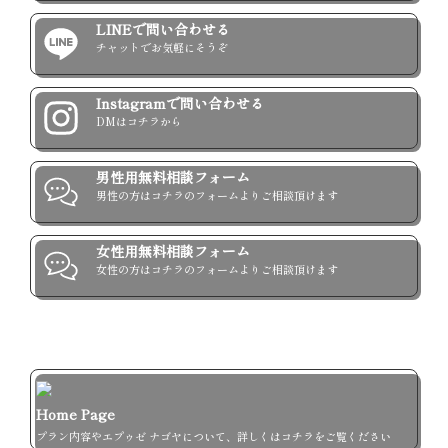
専任カウンセラーと一緒に1年以内の成婚を目指しましょう！

LINEで問い合わせる
チャットでお気軽にそうぞ
ー 代表カウンセラーより ー

Instagramで問い合わせる
はじめまして、代表カウンセラーの伊藤です。

DMはコチラから
私達は飲食コンサルタント・ブライダル事業など約20年に渡
りサービス業に携わっております。

サービス業従事者ともなるとなかなか一般業種の方と会う時
男性用無料相談フォーム
間や日常の連絡ひとつも難しい(余力がない)ものですよね。

男性の方はコチラのフォームよりご相談頂けます
私自身も「出会いがない」「時間がない」「余裕がない」…
そんな毎日を過ごすばかりでした。

女性用無料相談フォーム
自身の結婚やブライダル事業で沢山の新郎新婦様と関わる中
女性の方はコチラのフォームよりご相談頂けます
で、やはり「分かち合える幸せ」は本当に素敵な事だと実
感。

多くの方の人生を豊かにするサービス業の仲間にもそんな幸
せを掴んでもらいたい…

そんな想いをもってお手伝いさせて頂きます！

まずは気軽にお話する所からスタートしましょう！
Home Page
プラン内容やエプゥゼ ナゴヤについて、詳しくはコチラをご覧ください