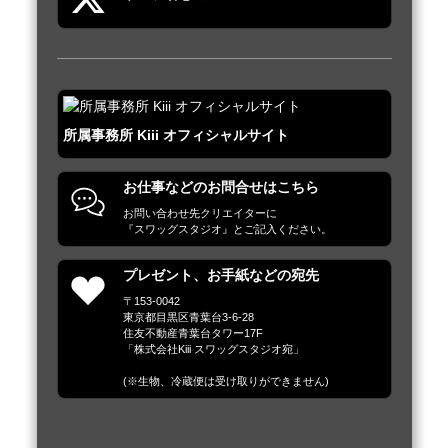
所属事務所 Kiii オフィシャルサイト
お仕事などのお問合せはこちら
お問い合わせ先クリエイターに

『スワッグスタジオ』とご記入ください。
プレゼント、お手紙などの宛先
〒153-0042

東京都目黒区青葉台3-6-28

住友不動産青葉台タワー17F

「株式会社Kiii スワッグスタジオ宛」

(※生物、冷蔵便は受け取りができません)