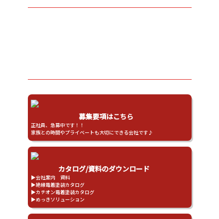
転職を考えているそこのあなた！
創業89年安定企業の二葉産業で
一緒に働きませんか？
募集要項はこちら
正社員、急募中です！！

家族との時間やプライベートも大切にできる会社です♪
カタログ/資料のダウンロード
▶会社案内　資料

▶絶縁電着塗装カタログ

▶カチオン電着塗装カタログ

▶めっきソリューション