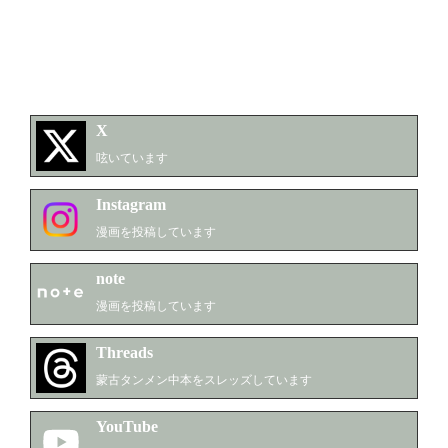
■芸人

グランジ（吉本興業）

もっと見る
・『グランジ五明のラジオのにおい』毎週月曜22時sta
nd.fmにて生放送

X
呟いています
■漫画（書籍）

Instagram
・『39歳の免許合宿〜ストーリーは自分（てめぇ）で
漫画を投稿しています
創れ〜』　ワニブックより発売中

note
・ウミネコカレー8周年記念『海猫』店頭販売のみ

漫画を投稿しています
・『全米は、泣かない。〜伝え方のプロに聞いた刺さ
る言葉のつくり方』あさ出版より発売中

Threads
蒙古タンメン中本をスレッズしています
■ラジオCM

YouTube
東京ガス/トヨタ自動車/蒙古タンメン中本/出光興産/T