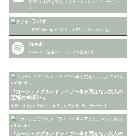
漫画道の軌跡を記録したドキュメンタリー『ごめたんの
OKYO FM/FM愛媛/森ビル/吉本興業/トータルメディア
道』
プラン/など

ラジオ
受賞歴

・第45回フジサンケイグループ広告大賞 最優秀賞

月曜22時生放送『グランジ五明 のラジオのにおい』
 ・東京コピーライターズクラブ2016 TCC新人賞

 ・2016 56th ACC CM FESTIVAL ファイナリスト、ブ
Spotify
ロンズ受賞

Spotifyでは過去のアーカイブを視聴可能
・第11回ニッポン放送CMグランプリ グランプリ受賞

・ 第72回広告電通賞 オーディオ広告シリーズ 銀賞

漫画関係
 ・2020年日本民間放送連盟賞 ラジオCM第2種　優秀
賞

・JFN賞2020 大賞・製作者審査員賞
『カーシェアグルメドライブ〜車を買えない大人の
至福の6時間〜』
自費出版本から120ページ加筆した完全版！現在予約受付中
『カーシェアグルメドライブ〜車を買えない大人の