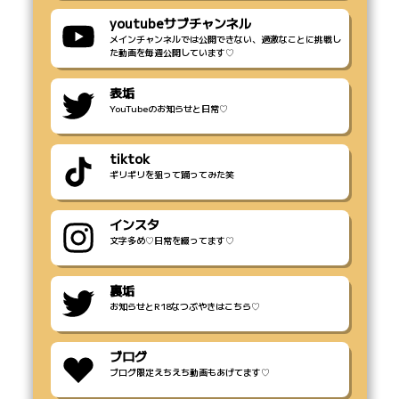
youtubeサブチャンネル
メインチャンネルでは公開できない、過激なことに挑戦し
た動画を毎週公開しています♡
表垢
YouTubeのお知らせと日常♡
tiktok
ギリギリを狙って踊ってみた笑
インスタ
文字多め♡日常を綴ってます♡
裏垢
お知らせとR18なつぶやきはこちら♡
ブログ
ブログ限定えちえち動画もあげてます♡