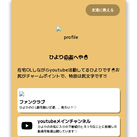
友達に教える
ひよりのおへや🐣
在宅OLしながらyoutube活動してるひよりです🐣お
尻がチャームポイントで、特技は尻文字です🍑
ファンクラブ
ひよりのO L服を脱いだ姿、、見たい？♡
youtubeメインチャンネル
ひよりのお気に入りの下着紹介とえっちなことに挑戦した
動画を毎週公開しています♡