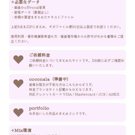
✧必要なデータ
・楽曲のoffvocal音源

・歌唱データ（要頭出し）

・依頼の要望をまとめたテキストファイル

上記3点をZIPにまとめ、ギガファイル便30日以上設定でお送りください。

商用利用・著作権譲渡希望の方：楽曲著作権からの許可がわかる書類をご提
出ください。
ご依頼料金
ご依頼料金についてまとめたサイトです。DM前に必ずご確認お
願いいたします。
coconala（準備中）
直接お取引が不安な方はこちらからどうぞ。

料金プランはサイト記載のものとなります。

対応クレジットカード VISA / Mastercard / JCB / AMEX
portfolio
お手伝いした作品のまとめリンクです。
✧Mix環境