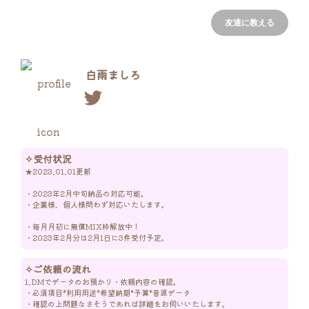
友達に教える
白雨ましろ
✧受付状況
★2023.01.01更新

・2023年2月中旬納品の対応可能。

・企業様、個人様問わず対応いたします。

・毎月月初に無償MIX枠解放中！

・2023年2月分は2月1日に3件受付予定。
✧ご依頼の流れ
1.DMでデータのお預かり・依頼内容の確認。

・必須項目*利用用途*希望納期*予算*音源データ

・確認の上問題なさそうであれば詳細をお伺いいたします。
