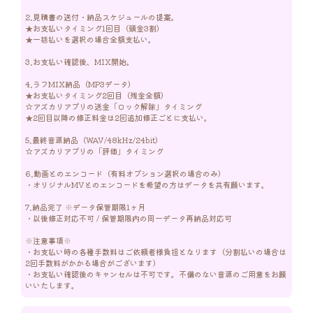
2.見積書の送付・納品スケジュールの提案。

★お支払いタイミング1回目（頭金3割）

★一括払いを選択の場合全額支払い。

3.お支払い確認後、MIX開始。

4.ラフMIX納品（MP3データ）

★お支払いタイミング2回目（残金全額）

☆アズカリアプリの送金「ロック解除」タイミング

★2回目以降の修正料金は2回追加修正ごとに支払い。

5.最終音源納品（WAV/48kHz/24bit）

☆アズカリアプリの「評価」タイミング

6.動画とのエンコード（有料オプション選択の場合のみ）

・オリジナルMVとのエンコードを希望の方はデータを共有願います。

7.納品完了 ※データ保管期限1ヶ月

・以後修正対応不可 / 保管期限内の同一データ再納品対応可

※注意事項※

・お支払い時の各種手数料はご依頼者様負担となります（分割払いの場合は
2回手数料がかかる場合がございます）

・お支払い確認後のキャンセルは不可です。不備のない音源のご用意をお願
いいたします。