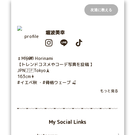
友達に教える
堀波美幸
🌷Miyuki Horinami

【トレンドコスメやコーデ写真を投稿 】

JPN🇯🇵Tokyo🗼

163cm👩

#イエベ秋 ・#骨格ウェーブ 🍒

➡︎二次使用・お仕事依頼はInstagramのDMにて受付
もっと見る
My Social Links