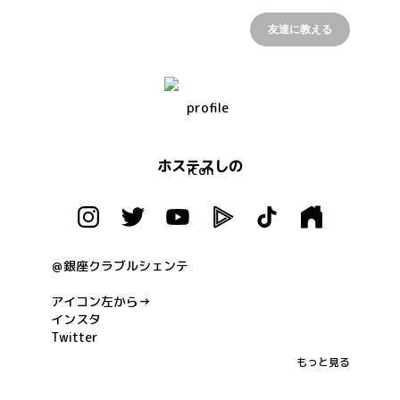
友達に教える
ホステスしの
＠銀座クラブルシェンテ

アイコン左から→

インスタ

Twitter

YouTube

もっと見る
LINEライブ

TikTok
