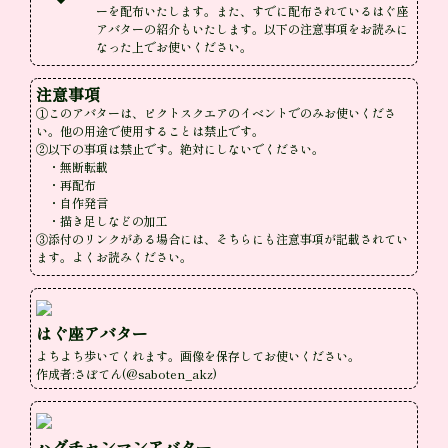
ーを配布いたします。また、すでに配布されているはぐ座
アバターの紹介もいたします。以下の注意事項をお読みに
なった上でお使いください。
注意事項
①このアバターは、ピクトスクエアのイベントでのみお使いくださ
い。他の用途で使用することは禁止です。

②以下の事項は禁止です。絶対にしないでください。

　・無断転載

　・再配布

　・自作発言

　・描き足しなどの加工

③添付のリンクがある場合には、そちらにも注意事項が記載されてい
ます。よくお読みください。
はぐ座アバター
よちよち歩いてくれます。画像を保存してお使いください。

作成者:さぼてん(@saboten_akz)
ハグチャンマンアバター