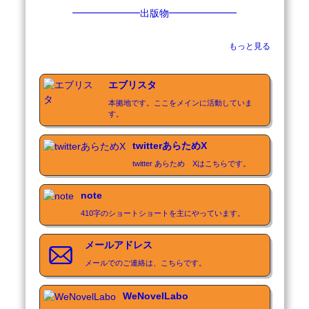
━━━━━━━出版物━━━━━━━

2023年3月発行　410字の毎週ショートショート

もっと見る
〜一周年記念〜　

 発行元:410字の毎週ショートショート企画事務局

「カミングアウトコンビニ」「チャリンチャリン太
エブリスタ
郎」「鏡顔」「フシギドライバー」「株式会社のお
本拠地です。ここをメインに活動していま
と」「告白雨雲」「ポケット大増殖」「ショートシ
す。
ョート王様」「自己紹介草」「執念第一」

twitterあらためX
2023年1月31日発行　THE TANPENS 

「新しい物語の始まり」　発行元:BEKKO BOOKS

twitter あらため　Xはこちらです。
2022年12月10日発行　島根文芸「聡子さんと加奈ち
note
ゃん」　編集兼発行者:島根県

410字のショートショートを主にやっています。
メールアドレス
━━━━━━エブリスタ以外の受賞歴━━━━━━

メールでのご連絡は、こちらです。
2023.12.25

WeNovelLabo
第二回児童文学アワード2023
