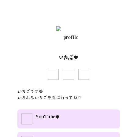
いちご🍓
いちごです🍓

いろんないちごを見に行ってね♡
YouTube🍓