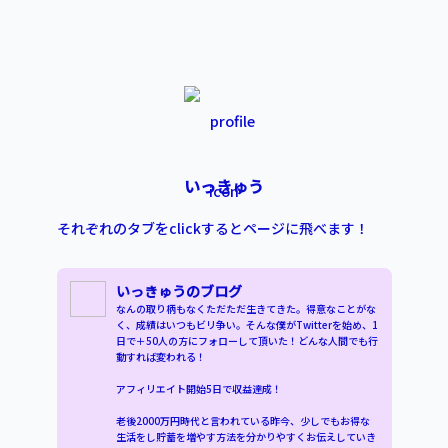
いっきゅう
それぞれのタブをclickするとページに飛べます！
いっきゅうのブログ
なんの取り柄もなくただただ生きてきた。得意なことがな
く、成績はいつもビリ争い。そんな僕がTwitterを始め、1
日で＋50人の方にフォローして頂いた！どんな人間でも行
動すれば変われる！

アフィリエイト開始5日で収益達成！

老後2000万円時代と言われている昨今、少しでもお得な
生活をし貯蓄を増やす方法を分かりやすくお伝えしていき