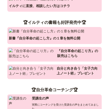
イルティに直接、相談したい方はコチラ
一人一人の『心の仕組み』を紐解き、

楽しく生きやすい人生に変えていく

🏆イルティの書籍も好評発売中🏆
その為に女性が強く輝くための【女子力向上委員会】を立ち
上げ、

多くの女性を魅力的にしていく活動をしています！

新書『自分革命の起こし方』の１章を無料公開
そんな世界を変える革命を巻き起こす為、

毎日、仙人活動をせっせとやってます！
『自分革命の起こり方』の
販売はこちら
自分と向き合う「女子力向
上ノート術」プレゼント
🏆自分革命コーチング🏆
受講生の声
実際にコーチングを受けた受講生の声をまとめてみまし
た