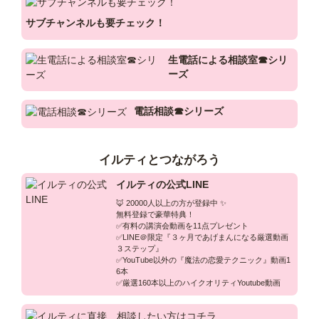
ら

必然的にその家庭の子供も笑顔で幸せになれるやん！

サブチャンネルも要チェック！
って発想から、

【頑張る女性と子供の味方】という公言をしてます。

生電話による相談室☎シリ
ーズ
だから、

電話相談☎シリーズ
イルティは、

父親が奥さんを笑顔にして、

奥さんが子供を笑顔にして、

イルティとつながろう
子供は笑顔で幸せに生きる！

イルティの公式LINE
という幸せな家庭作りの協力をする。

🦊 20000人以上の方が登録中 ✨

無料登録で豪華特典！

✅有料の講演会動画を11点プレゼント

✅LINE＠限定『３ヶ月であげまんになる厳選動画
それが、結果的に

３ステップ』

未来の日本に変化を起こし

✅YouTube以外の『魔法の恋愛テクニック』動画1
それが世界を変える事に繋がる

6本

✅厳選160本以上のハイクオリティYoutube動画
→『革命』に繋がる！！

と思ってます。
