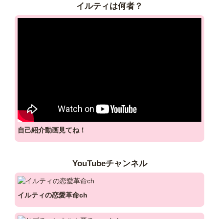
そして『革命』を起こしたい。。。

イルティは何者？
その為に、『心の仕組み』を活用して

【頑張る女性と子供の味方】を公言してます。

なぜ、そのような公言をしてるか？？

個人的に子供が好きで、子供が笑ってる笑顔が大好きだから
です。

そんな子供が笑う未来を作れば、

数年、数十年後の日本って、犯罪、不幸な人を減らせると思
自己紹介動画見てね！
います。

かと言って、

僕が子供一人一人を笑顔にするには限界がある。

YouTubeチャンネル
なら、子供にとって一番大きな問題である

『母親』を先に笑顔にした方がいいじゃん！と気付き、

イルティの恋愛革命ch
『お母さん』である『女性』を先に笑顔で幸せな人生にした