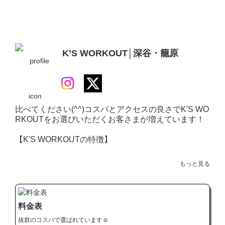
K’S WORKOUT│深谷・籠原
比べてください(^^)コスパとアクセスの良さでK'S WO
RKOUTをお選びいただくお客さまが増えています！

【K'S WORKOUTの特徴】

・筋力トレーニング、筋膜リリース、コアコンディシ
もっと見る
ョニングなど、豊富なメニュー

・ダイエットだけでなく、姿勢改善や肩こり解消にも
効果的

料金表
・運動初心者でも安心して通える、無理のないトレー
抜群のコスパで選ばれています☺