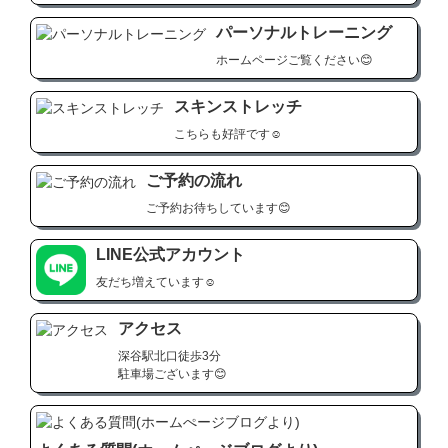
ニング

パーソナルトレーニング
・JR深谷駅北口から徒歩3分、駐車場完備でアクセス
ホームページご覧ください😊
抜群

スキンストレッチ
・熊谷、籠原、本庄方面からも多数のお客様にご利用
いただいています

こちらも好評です☺
ご予約の流れ
【こんな方におすすめ】

ご予約お待ちしています😊
・最適なトレーニング方法を探している方

LINE公式アカウント
・運動が苦手で続けられない方

友だち増えています☺
・効率的なダイエットを求める方

アクセス
・姿勢を改善したい方

深谷駅北口徒歩3分

駐車場ございます😊
・腰痛や肩こりを解消したい方
