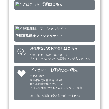
予約はこちら
所属事務所オフィシャルサイト
お仕事などのお問合せはこちら
お問い合わせ先クリエイターに

『やまちゃんのメンタル工場』とご記入ください。
プレゼント、お手紙などの宛先
〒153-0042

東京都目黒区青葉台3-6-28

住友不動産青葉台タワー17F

「株式会社Kiii やまちゃんのメンタル工場宛」

(※生物、冷蔵便は受け取りができません)