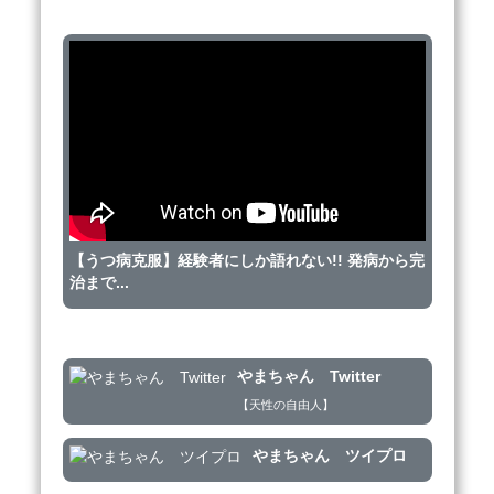
質問・相談などはYouTubeのコメント欄だけじゃな
YouTubeチャンネル
く下記の【LINE公式アカウント】や【Twitter】への
メッセージでもお受付致します。

ZOOM・Skypeなどを利用した個人相談も対応させて
頂きます。

（１時間〜２時間コース）

※料金等ご質問はLINE公式にてお願い致します。
【うつ病克服】経験者にしか語れない!! 発病から完
治まで...
SNS情報
やまちゃん Twitter
【天性の自由人】
やまちゃん ツイプロ