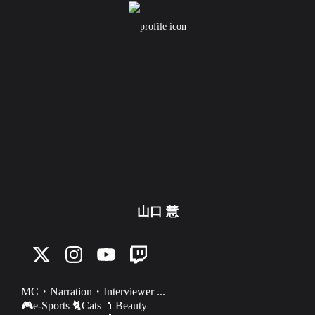
山口 慧
MC・Narration・Interviewer ...

🎮e-Sports 🐈Cats 💄Beauty
