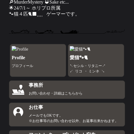
🔎MurderMystery 🥃Sake etc...

🌟24/7/1～ ホリプロ所属

🐾猫４匹🐈‍⬛⸒⸒⸒⸒   ゲーマーです。
Profile
愛猫🐾🐈
プロフィール
↖️セシル・リタニー↗️

↙️  リコ  ・ ミンネ  ↘️
事務所
お問い合わせ・詳細はこちらから
お仕事
メールでもOKです。

※お仕事等のお問い合わせ以外、お返事出来かねます。