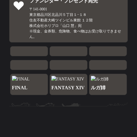
ファンレター・プレゼント宛先
〒141-0001

東京都品川区北品川５丁目１−１８

住友不動産大崎ツインビル東館 １２階

株式会社ホリプロ「山口 慧」宛

※現金、金券類、危険物、食べ物はお受け取りできませ
ん。
FINAL
FANTASY XIV
ルガ姉