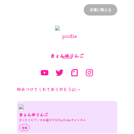
友達に教える
きょんゆりんご
🎼みつけてくれてありがとう໒꒱⸝⋆
きょんゆりんご
まったりピアノをお届けするYouTubeチャンネル
音楽