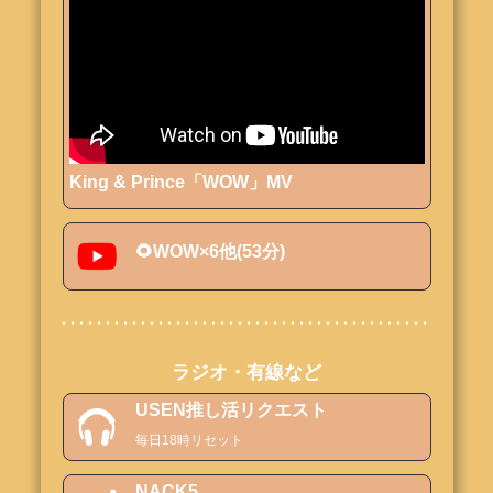
King & Prince「WOW」MV
🌻WOW×6他(53分)
ラジオ・有線など
USEN推し活リクエスト
毎日18時リセット
NACK5