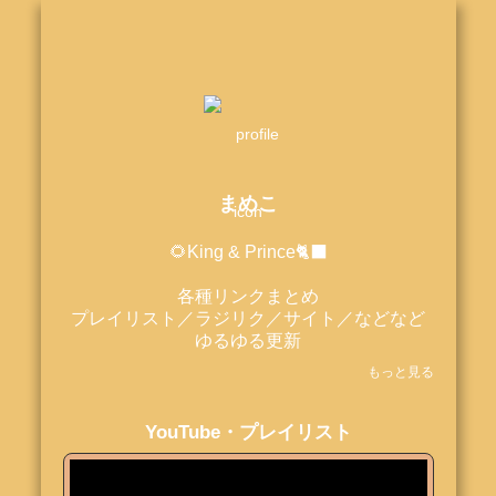
まめこ
🌻King & Prince🐈‍⬛

各種リンクまとめ

プレイリスト／ラジリク／サイト／などなど

ゆるゆる更新

もっと見る
🆕2024.11.14

こちら作成し公開しました！
YouTube・プレイリスト