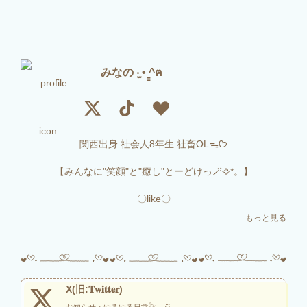
みなの‎ ‧̫ • ̳^ฅ
関西出身 社会人8年生 社畜OLᯓᡣ𐭩

【みんなに"笑顔"と"癒し"とーどけっ🪄︎︎✧︎*。】

〇like〇

アニメ┊︎ゲーム┊︎配信┊︎杏仁豆腐‪‪‪

もっと見る
3点フォローと人生のサポート

よろしくお願いします‪(՞ ܸ. .ܸ՞)♡
X(旧:𝐓𝐰𝐢𝐭𝐭𝐞𝐫)