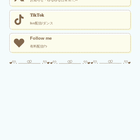
お知らせ・ゆるゆる日常𓃠‪𓂃⑅⃛
𝐓𝐢𝐤𝐓𝐨𝐤
live配信/ダンス
Follow me
有料配信ᡣ𐭩