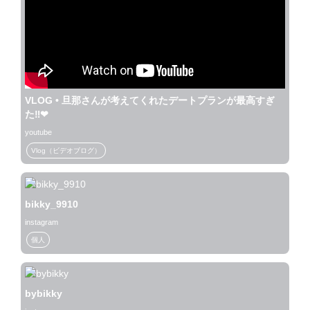
VLOG • 旦那さんが考えてくれたデートプランが最高すぎ
た‼︎❤︎
youtube
Vlog（ビデオブログ）
bikky_9910
instagram
個人
bybikky