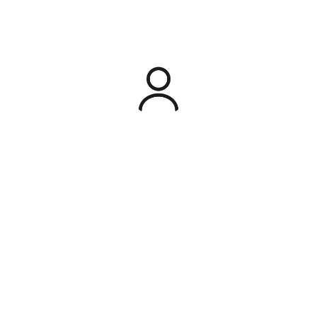
MIYABI
私について

成人済

ただのガチガチの腐女子オタクです

特に好きな推し2人が書いてあります

もっと見る
あんスタ

影片みか、天城一彩

プロセカ

星乃一歌、日野森志歩
