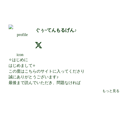
ぐぅ~てんもるげん♪
✧はじめに

はじめまして⭐

この度はこちらのサイトに入ってくださり

誠にありがとうございます♪

最後まで読んでいただき、問題なければ

フォロリク送ってくださると

もっと見る
幸いです☘

皆様と素敵なご縁がありますように🌟

✧Profile

名前/莱癒(らい)

▶お好きに呼んでください🙌💓
