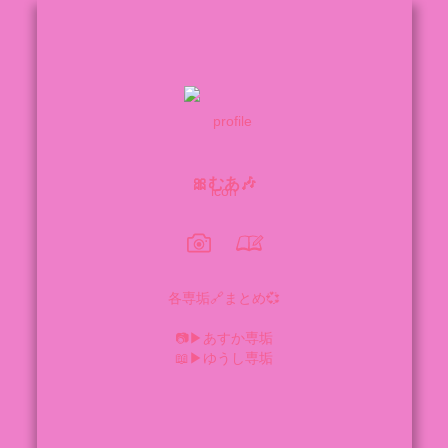
🎀むあ🎶
各専垢🔗まとめ💞

📷▶︎あすか専垢

📖▶︎ゆうし専垢