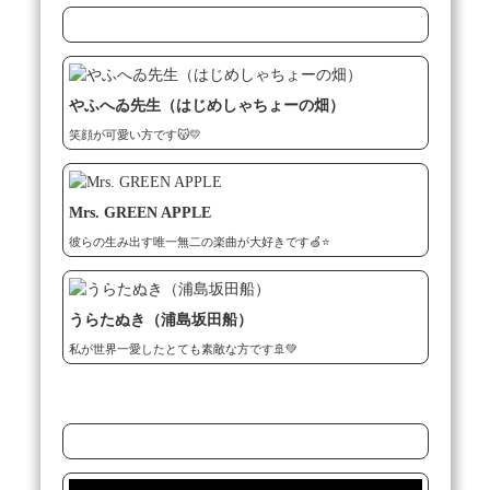
やふへゐ先生（はじめしゃちょーの畑）
笑顔が可愛い方です😽💛
Mrs. GREEN APPLE
彼らの生み出す唯一無二の楽曲が大好きです🍏⭐️
うらたぬき（浦島坂田船）
私が世界一愛したとても素敵な方です🚢💚