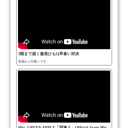
3階まで届く激長ひもQ早食い対決
登場から可愛いです。
Mrs. GREEN APPLE「我逢人」Official Stage Mix