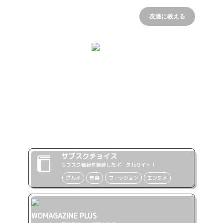
友達に教える
ながちゃん
サブスクチョイス
サブスク情報を網羅したポータルサイト！
グルメ
音楽
ファッション
エンタメ
WOMAGAZINE PLUS