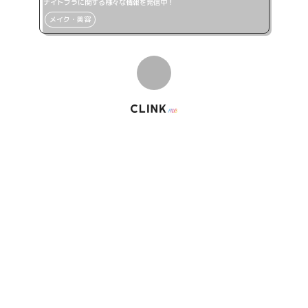
ナイトブラに関する様々な情報を発信中！
メイク・美容
© CLINK Inc. 2022