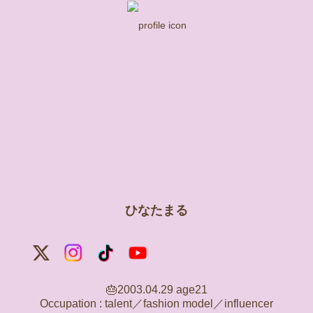
ひなたまる
🎂2003.04.29 age21

Occupation : talent／fashion model／influencer