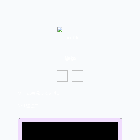
Neka
ゲーム実況してます。

NFT勉強中