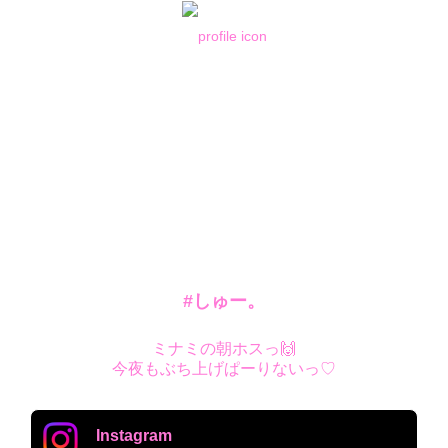
#しゅー。
ミナミの朝ホスっ🙌

今夜もぶち上げぱーりないっ♡
Instagram