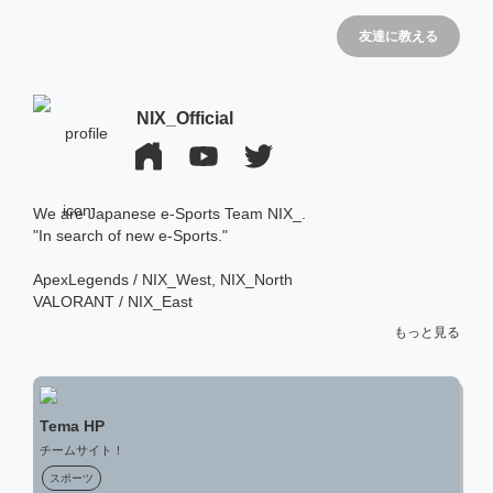
友達に教える
NIX_Official
We are Japanese e-Sports Team NIX_.

"In search of new e-Sports."

ApexLegends / NIX_West, NIX_North

VALORANT / NIX_East

VALORANT GC / NIX_South

もっと見る
NIX_CUP / 大会運営

ONLINE SHOP / グッズ販売
Tema HP
チームサイト！
スポーツ