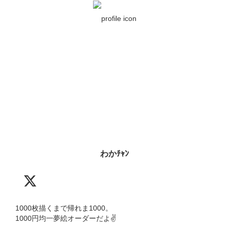
わかﾁｬﾝ
1000枚描くまで帰れま1000。

1000円均一夢絵オーダーだよ✌
