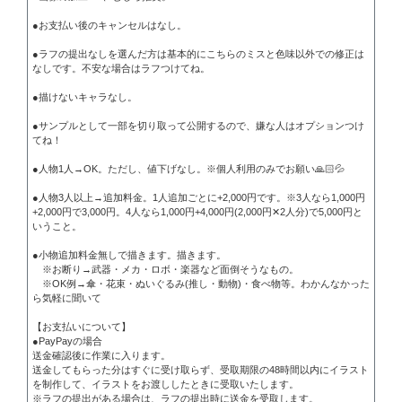
●お支払い後のキャンセルはなし。

●ラフの提出なしを選んだ方は基本的にこちらのミスと色味以外での修正は
なしです。不安な場合はラフつけてね。

●描けないキャラなし。

●サンプルとして一部を切り取って公開するので、嫌な人はオプションつけ
てね！

●人物1人→OK。ただし、値下げなし。※個人利用のみでお願い🙏🏻💦

●人物3人以上→追加料金。1人追加ごとに+2,000円です。※3人なら1,000円
+2,000円で3,000円。4人なら1,000円+4,000円(2,000円✕2人分)で5,000円と
いうこと。

●小物追加料金無しで描きます。描きます。

　※お断り→武器・メカ・ロボ・楽器など面倒そうなもの。

　※OK例→傘・花束・ぬいぐるみ(推し・動物)・食べ物等。わかんなかった
ら気軽に聞いて

【お支払いについて】

●PayPayの場合

送金確認後に作業に入ります。

送金してもらった分はすぐに受け取らず、受取期限の48時間以内にイラスト
を制作して、イラストをお渡ししたときに受取いたします。

※ラフの提出がある場合は、ラフの提出時に送金を受取します。
